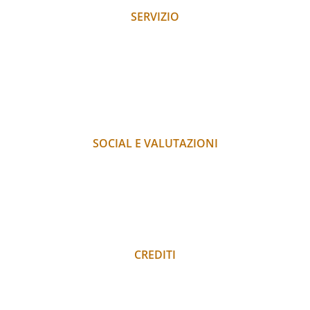
SERVIZIO
RICHIESTA
PRENOTARE
ARRIVO
PAGAMENTO
FAQ
SOCIAL E VALUTAZIONI
INSTAGRAM
FACEBOOK
RECENSIONI
LOGIN PORTALE OSPITI
CREDITI
INFORMATIVA SULLA PRIVACY
COLOPHON