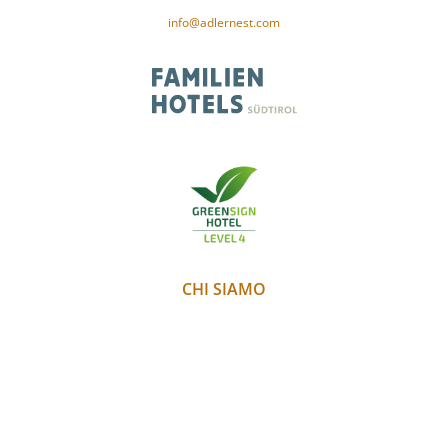
CIN-Code: IT021091A1XAM5PSID
info@adlernest.com
CHI SIAMO
PARTNER
METEO
WEBCAM
GALLERIA
JOBS