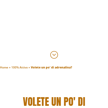
Home
»
100% Attivo
»
Volete un po‘ di adrenalina?
VOLETE UN PO' DI