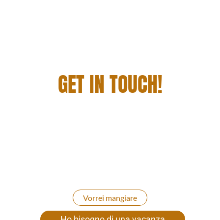
GET IN TOUCH!
PRELIBATEZZE E CAMERE DA SOGNO: LA
TUA VACANZA IDEALE CONTATTACI
Saremo lieti di creare per te un pacchetto vacanza
personalizzato e senza preoccupazioni: sia che tu
venga da noi con tutta la famiglia, con gli amici, in
coppia o da solo in tutto relax.
Vorrei mangiare
Ho bisogno di una vacanza