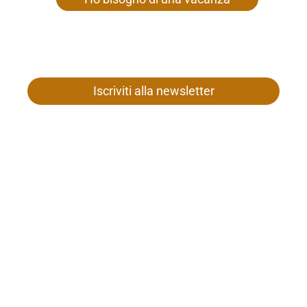
Iscriviti alla newsletter
Famiglia Gamper
Nostra Signora 26
I-39020 Senales presso Merano
Tel. +39 0473 669 652
Partita IVA 01187980212