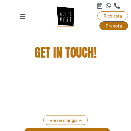
Richiesta
Prenota
GET IN TOUCH!
PRELIBATEZZE E CAMERE DA SOGNO: LA
TUA VACANZA IDEALE CONTATTACI
Saremo lieti di creare per te un pacchetto vacanza
personalizzato e senza preoccupazioni: sia che tu
venga da noi con tutta la famiglia, con gli amici, in
coppia o da solo in tutto relax.
Vorrei mangiare