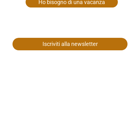
Ho bisogno di una vacanza
Iscriviti alla newsletter
Famiglia Gamper
Nostra Signora 26
I-39020 Senales presso Merano
Tel. +39 0473 669 652
Partita IVA 01187980212