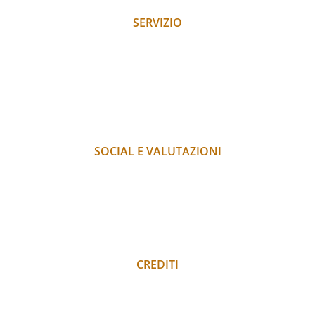
SERVIZIO
RICHIESTA
PRENOTARE
ARRIVO
PAGAMENTO
FAQ
SOCIAL E VALUTAZIONI
INSTAGRAM
FACEBOOK
RECENSIONI
LOGIN PORTALE OSPITI
CREDITI
INFORMATIVA SULLA PRIVACY
COLOPHON