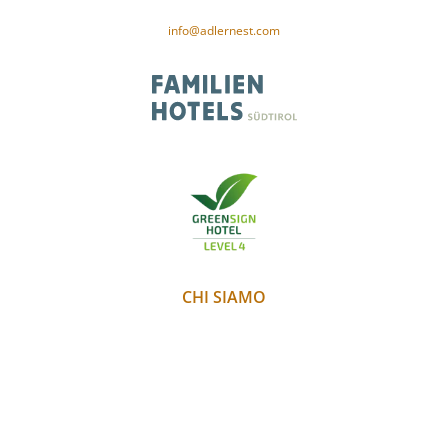
CIN-Code: IT021091A1XAM5PSID
info@adlernest.com
CHI SIAMO
PARTNER
METEO
WEBCAM
GALLERIA
JOBS