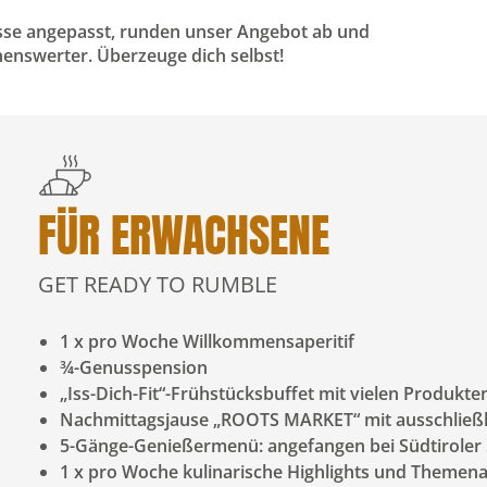
nisse angepasst, runden unser Angebot ab und
enswerter. Überzeuge dich selbst!
FÜR ERWACHSENE
GET READY TO RUMBLE
1 x pro Woche Willkommensaperitif
¾-Genusspension
„Iss-Dich-Fit“-Frühstücksbuffet mit vielen Produkt
Nachmittagsjause „ROOTS MARKET“ mit ausschließli
5-Gänge-Genießermenü: angefangen bei Südtiroler S
1 x pro Woche kulinarische Highlights und Theme