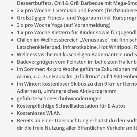
Dessertbuffets, Chill & Grill Barbecue mit Mega-Sm
2 x pro Woche: Livemusik und Events (Tischzauberer,
Großzügiger Fitness- und Yogaraum inkl. Kurspro
3 x pro Woche Yoga (auf Voranmeldung)
1 x pro Woche Klettern für Kinder sowie für Jugen
Chillen im Wellnessbereich „Venusoase“ mit finnis
Latschenkieferbad, Infrarotkabine, Hot Whirlpool,
Wellnesstasche mit kuscheligen Bademänteln und 
Badevergnügen vom Feinsten im beheizten Hallenba
Im Sommer: 4x pro Woche geführte Exkursionen mi
Armin, u.a. zur Hausalm „Gfolltrina“ auf 1.900 Höh
Im Winter: kostenloser Skibus zu den 9 km entfernte
Adlernest), umfangreiches Aktivprogramm
geführte Schneeschuhwanderungen
Kostenpflichtige Schnellladestation für E-Autos
Kostenloses WLAN
Bereits ab einer Übernachtung erhältst du den Südt
dir die freie Nutzung aller öffentlichen Verkehrsmitt