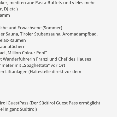
oker, mediterrane Pasta-Buffets und vieles mehr
 DJ etc.)
gramm
dliche und Erwachsene (Sommer)
cher Sauna, Tiroler Stubensauna, Aromadampfbad,
 Relax-Räumen
Saunatüchern
d „Million Colour Pool“
t Wanderführerin Franzi und Chef des Hauses
enmeter mit „Spaghettata“ vor Ort
n Liftanlagen (Haltestelle direkt vor dem
irol GuestPass (Der Südtirol Guest Pass ermöglicht
el in ganz Südtirol)