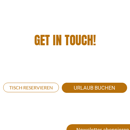
GET IN TOUCH!
EN UND EINE GRANDIOSE AUSZEIT GENIESSEN? 
laubspaket. Egal ob du mit deiner ganzen Familie, mit Freun
get your time out started!
TISCH RESERVIEREN
URLAUB BUCHEN
Newsletter abonnieren