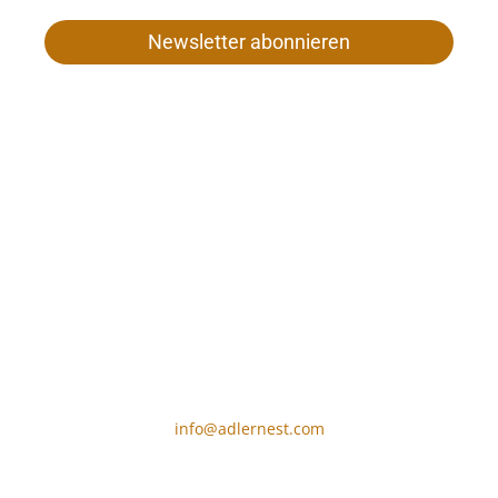
Newsletter abonnieren
Familie Gamper
Unser Frau 26
I-39020 Schnals bei Meran
Tel. +39 0473 669 652
MwSt-Nr. 01187980212
CIN-Code: IT021091A1XAM5PSID
info@adlernest.com