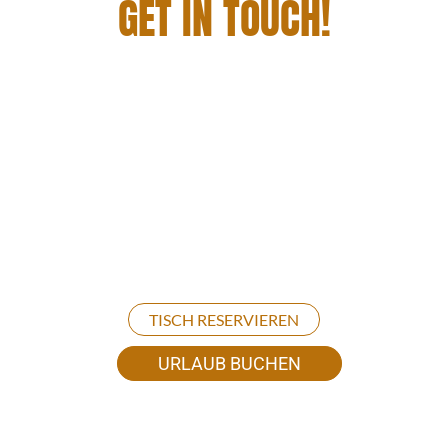
GET IN TOUCH!
DU WILLST BEI UNS WOHNEN, SPEISEN
UND EINE GRANDIOSE AUSZEIT
GENIESSEN? DANN MELD’ DICH EINFACH B
EI UNS!
Wir basteln dir gern ein individuelles Rundum-
Sorglos-Urlaubspaket. Egal ob du mit deiner ganzen
Familie, mit Freunden, als Paar oder entspannt
alleine zu uns kommst. Let’s get your time out
started!
TISCH RESERVIEREN
URLAUB BUCHEN