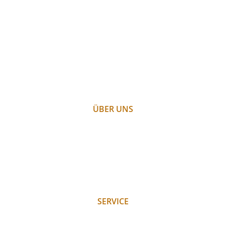
ÜBER UNS
PARTNER
WETTER
WEBCAM
GALERIE
JOBS
SERVICE
ANFRAGE